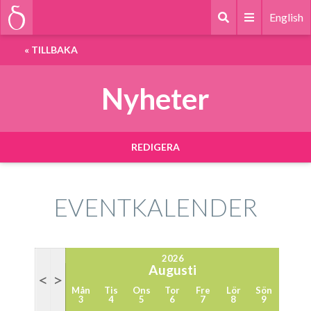
English
«
TILLBAKA
Nyheter
REDIGERA
EVENTKALENDER
2026
Augusti
<
>
Mån
Tis
Ons
Tor
Fre
Lör
Sön
3
4
5
6
7
8
9