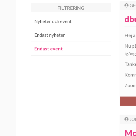
GE
FILTRERING
db
Nyheter och event
Endast nyheter
Hej al
Nu på
Endast event
igång
Tanke
Komme
Zoom:
JO
Mo