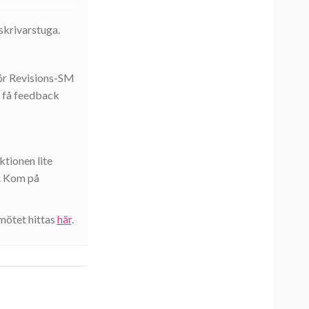
skrivarstuga.
nför Revisions-SM
t få feedback
ktionen lite
a. Kom på
mötet hittas
här
.