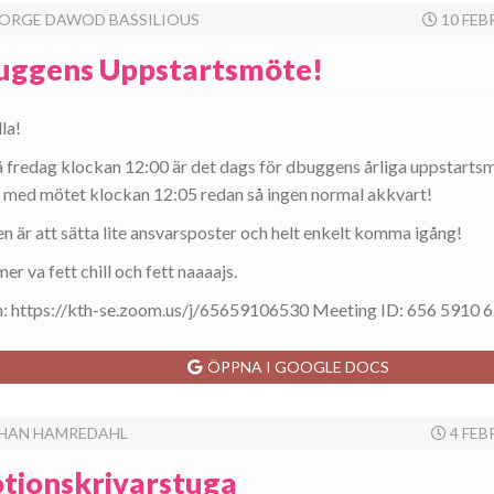
ORGE DAWOD BASSILIOUS
10 FEB
uggens Uppstartsmöte!
la!
 fredag klockan 12:00 är det dags för dbuggens årliga uppstartsm
 med mötet klockan 12:05 redan så ingen normal akkvart!
n är att sätta lite ansvarsposter och helt enkelt komma igång!
r va fett chill och fett naaaajs.
 https://kth-se.zoom.us/j/65659106530 Meeting ID: 656 5910 
ÖPPNA I GOOGLE DOCS
HAN HAMREDAHL
4 FEB
tionskrivarstuga