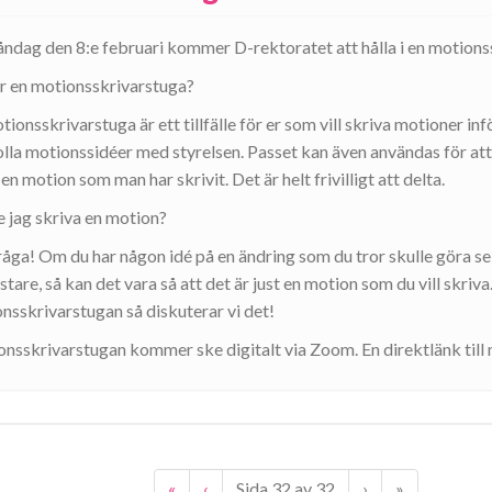
ndag den 8:e februari kommer D-rektoratet att hålla i en motions
r en motionsskrivarstuga?
tionsskrivarstuga är ett tillfälle för er som vill skriva motioner i
olla motionssidéer med styrelsen. Passet kan även användas för at
en motion som man har skrivit. Det är helt frivilligt att delta.
 jag skriva en motion?
råga! Om du har någon idé på en ändring som du tror skulle göra se
stare, så kan det vara så att det är just en motion som du vill skriv
nsskrivarstugan så diskuterar vi det!
nsskrivarstugan kommer ske digitalt via Zoom. En direktlänk till 
«
‹
Sida
32
av
32
›
»