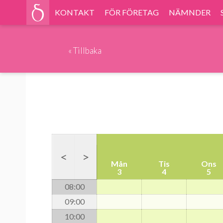
KONTAKT
FÖR FÖRETAG
NÄMNDER
«
Tillbaka
<
>
Mån
Tis
Ons
3
4
5
08
:00
09
:00
10
:00