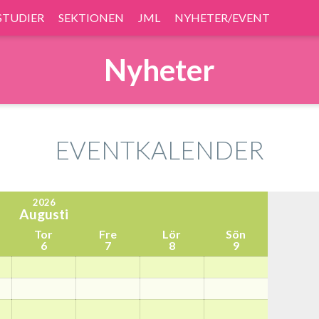
STUDIER
SEKTIONEN
JML
NYHETER/EVENT
Nyheter
EVENTKALENDER
2026
Augusti
Tor
Fre
Lör
Sön
6
7
8
9