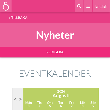
English
«
TILLBAKA
Nyheter
REDIGERA
EVENTKALENDER
2026
Augusti
<
>
Mån
Tis
Ons
Tor
Fre
Lör
Sön
3
4
5
6
7
8
9