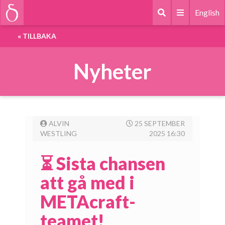
English
«
TILLBAKA
Nyheter
ALVIN
25 SEPTEMBER
WESTLING
2025 16:30
⏳ Sista chansen
att gå med i
METAcraft-
teamet!