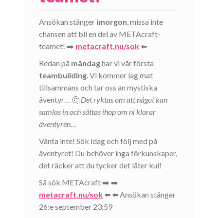
Ansökan stänger
imorgon
, missa inte
chansen att bli en del av METAcraft-
teamet! ➡️
metacraft.nu/sok
⬅️
Redan på
måndag
har vi vår första
teambuilding
. Vi kommer lag mat
tillsammans och tar oss an mystiska
äventyr… 🤔
Det ryktas om att något kan
samlas in och sättas ihop om ni klarar
äventyren…
Vänta inte! Sök idag och följ med på
äventyret! Du behöver inga förkunskaper,
det räcker att du tycker det låter kul!
Så sök METAcraft ➡️ ➡️
metacraft.nu/sok
⬅️ ⬅️ Ansökan stänger
26:e september 23:59