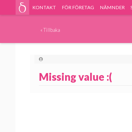
KONTAKT
FÖR FÖRETAG
NÄMNDER
«
Tillbaka
Missing value :(