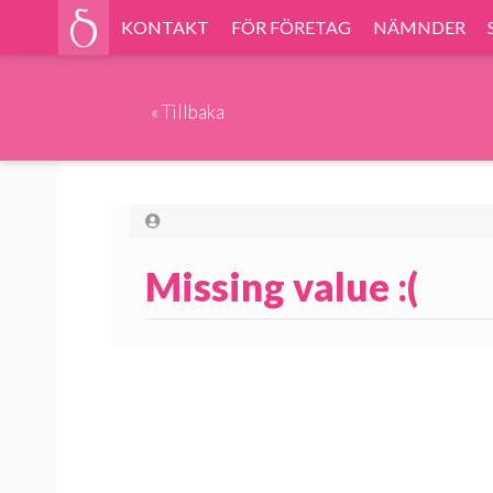
KONTAKT
FÖR FÖRETAG
NÄMNDER
«
Tillbaka
Missing value :(