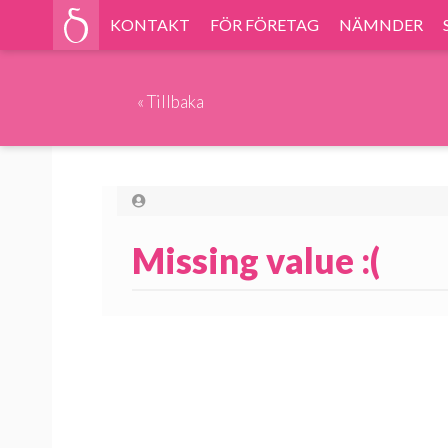
KONTAKT
FÖR FÖRETAG
NÄMNDER
«
Tillbaka
Missing value :(