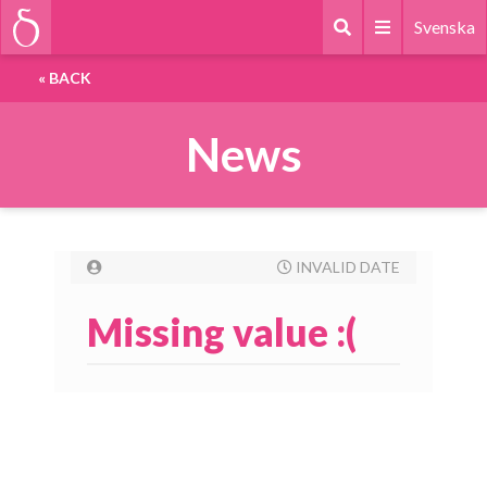
Svenska
«
BACK
News
INVALID DATE
Missing value :(