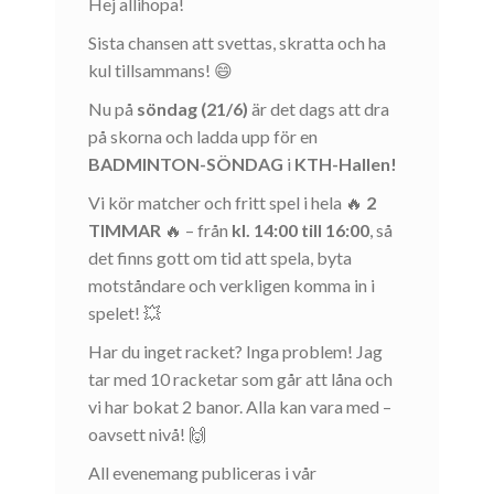
Hej allihopa!
Sista chansen att svettas, skratta och ha
kul tillsammans! 😄
Nu på
söndag (21/6)
är det dags att dra
på skorna och ladda upp för en
BADMINTON-SÖNDAG
i
KTH-Hallen!
Vi kör matcher och fritt spel i hela 🔥
2
TIMMAR
🔥 – från
kl. 14:00 till 16:00
, så
det finns gott om tid att spela, byta
motståndare och verkligen komma in i
spelet! 💥
Har du inget racket? Inga problem! Jag
tar med 10 racketar som går att låna och
vi har bokat 2 banor. Alla kan vara med –
oavsett nivå! 🙌
All evenemang publiceras i vår