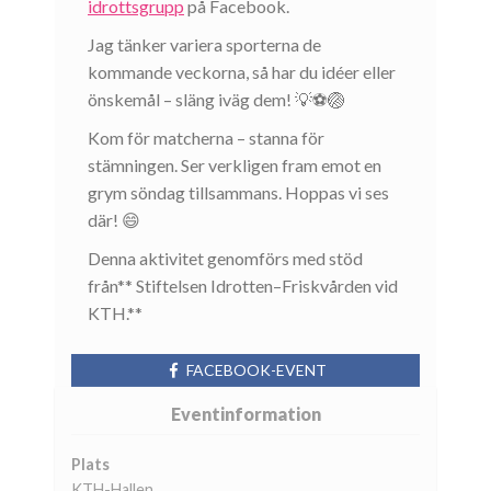
idrottsgrupp
på Facebook.
Jag tänker variera sporterna de
kommande veckorna, så har du idéer eller
önskemål – släng iväg dem! 💡⚽🏐
Kom för matcherna – stanna för
stämningen. Ser verkligen fram emot en
grym söndag tillsammans. Hoppas vi ses
där! 😄
Denna aktivitet genomförs med stöd
från** Stiftelsen Idrotten–Friskvården vid
KTH.**
FACEBOOK-EVENT
Eventinformation
Plats
KTH-Hallen