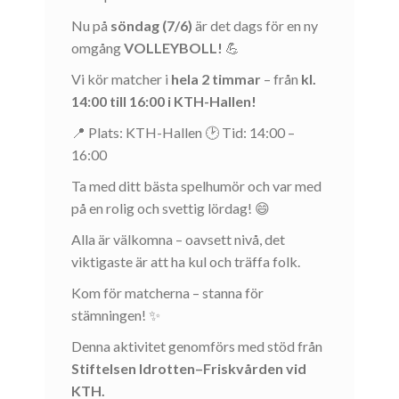
Nu på
söndag (7/6)
är det dags för en ny
omgång
VOLLEYBOLL!
💪
Vi kör matcher i
hela 2 timmar
– från
kl.
14:00 till 16:00 i KTH-Hallen!
📍 Plats: KTH-Hallen 🕑 Tid: 14:00 –
16:00
Ta med ditt bästa spelhumör och var med
på en rolig och svettig lördag! 😄
Alla är välkomna – oavsett nivå, det
viktigaste är att ha kul och träffa folk.
Kom för matcherna – stanna för
stämningen! ✨
Denna aktivitet genomförs med stöd från
Stiftelsen Idrotten–Friskvården vid
KTH.