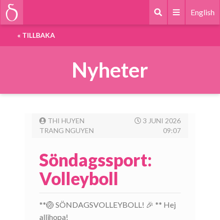
English
«
TILLBAKA
Nyheter
THI HUYEN
3 JUNI 2026
TRANG NGUYEN
09:07
Söndagssport:
Volleyboll
**🏐 SÖNDAGSVOLLEYBOLL! 🎉 ** Hej
allihopa!