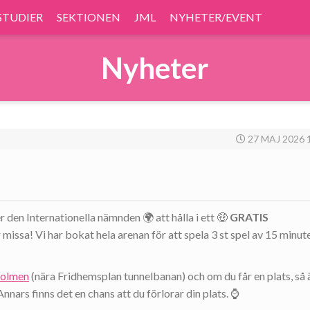
STUDIER
SEKTIONEN
JML
NYHETER/EVENT
Nyheter
27 MAJ 2026 
den Internationella nämnden 🌍 att hålla i ett 🤑
GRATIS
 missa! Vi har bokat hela arenan för att spela 3 st spel av 15 minut
holmen
(nära Fridhemsplan tunnelbanan) och om du får en plats, så 
Annars finns det en chans att du förlorar din plats. ⌚