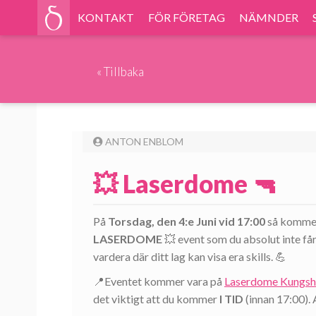
KONTAKT
FÖR FÖRETAG
NÄMNDER
«
Tillbaka
ANTON ENBLOM
💥 Laserdome 🔫
På
Torsdag, den 4:e Juni vid 17:00
så kommer 
LASERDOME
💥 event som du absolut inte får
vardera där ditt lag kan visa era skills. 💪
📍Eventet kommer vara på
Laserdome Kungs
det viktigt att du kommer
I TID
(innan 17:00). 