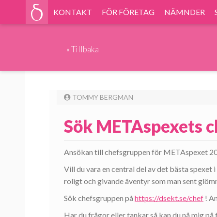
KONTAKT
FÖR FÖRETAG
NÄMNDER
«
Tillbaka
TOMMY BERGMAN
Sök METAspexets c
Ansökan till chefsgruppen för METAspexet 20
Vill du vara en central del av det bästa spexet
roligt och givande äventyr som man sent glöm
Sök chefsgruppen på
https://dsekt.se/chef
! An
Har du frågor eller tankar så kan du nå mig 