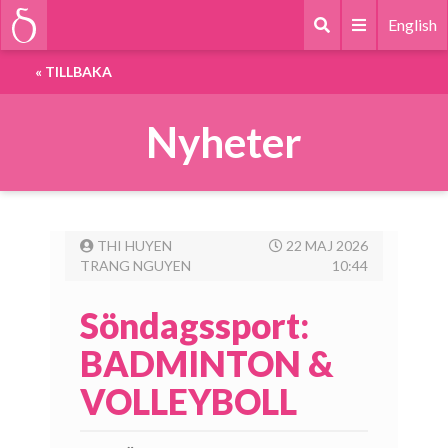
English
«
TILLBAKA
Nyheter
THI HUYEN
22 MAJ 2026
TRANG NGUYEN
10:44
Söndagssport:
BADMINTON &
VOLLEYBOLL