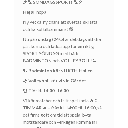
🎉🏸 SÖNDAGSSPORT! 🏸🎉
Hej allihopa!
Ny vecka, ny chans att svettas, skratta
och ha kul tillsammans! 😄
Nu på
söndag (24/5)
är det dags att dra
på skorna och ladda upp för en riktig
SPORT-SÖNDAG med både
BADMINTON
och
VOLLEYBOLL
! 💥
🏸
Badminton kör vi i KTH-Hallen
🏐
Volleyboll kör vi vid Gärdet
⏰ Tid: kl. 14:00–16:00
Vi kör matcher och fritt spel i hela 🔥
2
TIMMAR
🔥 – från
kl. 14:00 till 16:00
, så
det finns gott om tid att spela, byta
motståndare och verkligen komma in i