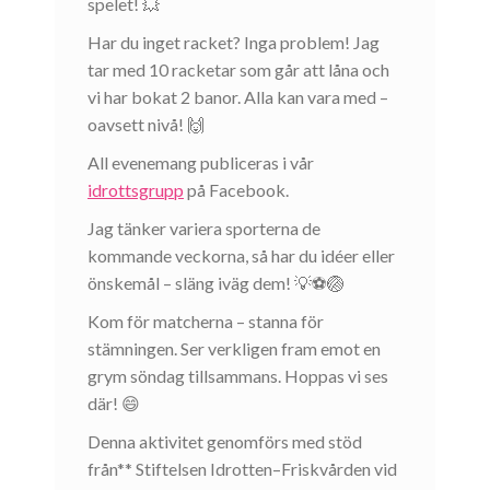
spelet! 💥
Har du inget racket? Inga problem! Jag
tar med 10 racketar som går att låna och
vi har bokat 2 banor. Alla kan vara med –
oavsett nivå! 🙌
All evenemang publiceras i vår
idrottsgrupp
på Facebook.
Jag tänker variera sporterna de
kommande veckorna, så har du idéer eller
önskemål – släng iväg dem! 💡⚽🏐
Kom för matcherna – stanna för
stämningen. Ser verkligen fram emot en
grym söndag tillsammans. Hoppas vi ses
där! 😄
Denna aktivitet genomförs med stöd
från** Stiftelsen Idrotten–Friskvården vid