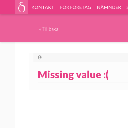
KONTAKT
FÖR FÖRETAG
NÄMNDER
«
Tillbaka
Missing value :(