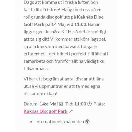
Dags att komma ut i friska luften och
kasta lite
frisbee
! Häng med oss på en
rolig runda discgolf ute på
Kaknäs Disc
Golf Park
på
14 Maj vid 11:00
. Banan
ligger ganska nära KTH, så det är smidigt
att ta sig dit! Vi kommer att köra lagspel,
så alla kan vara med oavsett tidigare
erfarenhet – det blir ett perfekt tillfälle att
samarbeta och framför allt ha väldigt kul
tillsammans.
Vi har ett begränsat antal discar att låna
ut, så vi uppmuntrar er att ta med egna
discar om ni kan!
Datum:
14:e Maj
📅 Tid:
11:00
🕒 Plats:
Kaknäs Discgolf Park
📍
Internationella nämnden 🌍