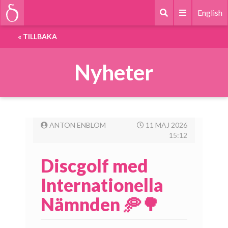
English
«
TILLBAKA
Nyheter
ANTON ENBLOM
11 MAJ 2026
15:12
Discgolf med
Internationella
Nämnden 🥏🌳