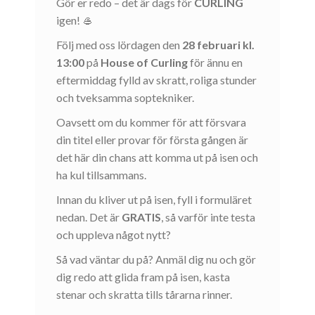
Gör er redo – det är dags för
CURLING
igen! 🥌
Följ med oss lördagen den
28 februari kl.
13:00
på
House of Curling
för ännu en
eftermiddag fylld av skratt, roliga stunder
och tveksamma soptekniker.
Oavsett om du kommer för att försvara
din titel eller provar för första gången är
det här din chans att komma ut på isen och
ha kul tillsammans.
Innan du kliver ut på isen, fyll i formuläret
nedan. Det är
GRATIS
, så varför inte testa
och uppleva något nytt?
Så vad väntar du på? Anmäl dig nu och gör
dig redo att glida fram på isen, kasta
stenar och skratta tills tårarna rinner.