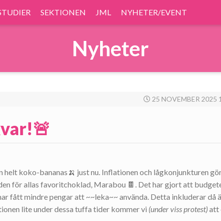
STUDIER
SEKTIONEN
JML
NYHETER/EVENT
Nyheter
25 NOVEMBER 2025 1
kvar!🚨
helt koko-bananas🍌 just nu. Inflationen och lågkonjunkturen gör
den för allas favoritchoklad, Marabou 🍫. Det har gjort att budget
har fått mindre pengar att ~~leka~~ använda. Detta inkluderar då 
tionen lite under dessa tuffa tider kommer vi
(under viss protest)
att