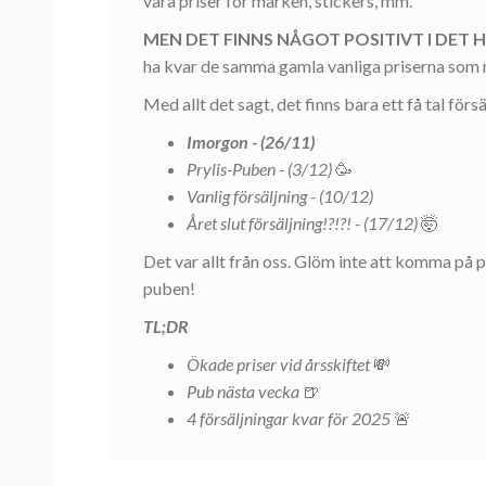
våra priser för märken, stickers, mm.
MEN DET FINNS NÅGOT POSITIVT I DET H
ha kvar de samma gamla vanliga priserna som ni
Med allt det sagt, det finns bara ett få tal förs
Imorgon - (26/11)
Prylis-Puben - (3/12)
🥳
Vanlig försäljning - (10/12)
Året slut försäljning!?!?! - (17/12)
🤯
Det var allt från oss. Glöm inte att komma på
puben!
TL;DR
Ökade priser vid årsskiftet
💸
Pub nästa vecka
🍺
4 försäljningar kvar för 2025
🚨