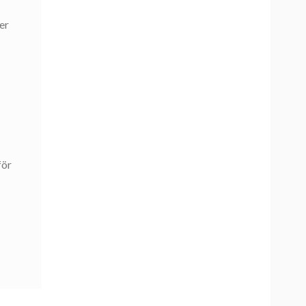
er
för