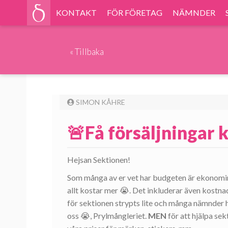
KONTAKT
FÖR FÖRETAG
NÄMNDER
«
Tillbaka
SIMON KÅHRE
🚨Få försäljningar 
Hejsan Sektionen!
Som många av er vet har budgeten är ekonomin 
allt kostar mer 😭. Det inkluderar även kostna
för sektionen strypts lite och många nämnder 
oss 😭, Prylmångleriet.
MEN
för att hjälpa sek