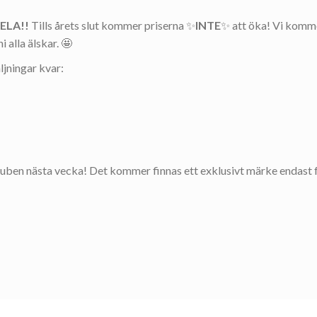
ELA!!
Tills årets slut kommer priserna ✨
INTE
✨ att öka! Vi komm
 alla älskar. 🤩
äljningar kvar:
 puben nästa vecka! Det kommer finnas ett exklusivt märke endast 