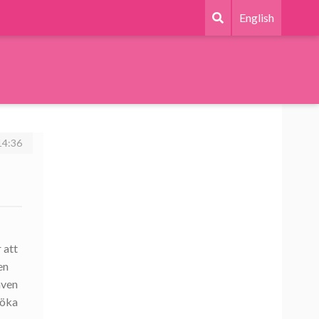
English
4:36
 att
en
även
 öka