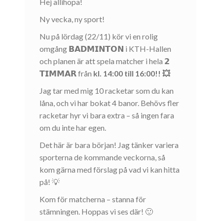
Hej allihopa!
Ny vecka, ny sport!
Nu på lördag (22/11) kör vi en rolig
omgång 𝗕𝗔𝗗𝗠𝗜𝗡𝗧𝗢𝗡 i KTH-Hallen
och planen är att spela matcher i hela 𝟮
𝗧𝗜𝗠𝗠𝗔𝗥 från
kl. 14:00 till 16:00!! 💥
Jag tar med mig 10 racketar som du kan
låna, och vi har bokat 4 banor. Behövs fler
racketar hyr vi bara extra – så ingen fara
om du inte har egen.
Det här är bara början! Jag tänker variera
sporterna de kommande veckorna, så
kom gärna med förslag på vad vi kan hitta
på! 💡
Kom för matcherna – stanna för
stämningen. Hoppas vi ses där! 🙂