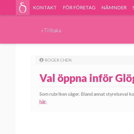
KONTAKT
FÖR FÖRETAG
NÄMNDER
«
Tillbaka
ROGER CHEN
Val öppna inför Gl
Som rubriken säger. Bland annat styrelseval k
här
.