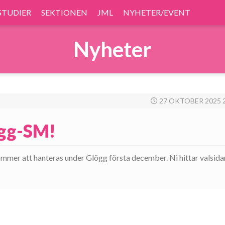
STUDIER
SEKTIONEN
JML
NYHETER/EVENT
Nyheter
27 OKTOBER 2025 
ögg-SM!
ommer att hanteras under Glögg första december. Ni hittar valsida