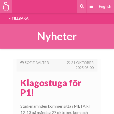
English
«
TILLBAKA
Nyheter
SOFIE BÄLTER
21 OKTOBER
2025 08:00
Klagostuga för
P1!
Studienämnden kommer sitta i META kl
12-13 på måndag 27 oktober, kom och