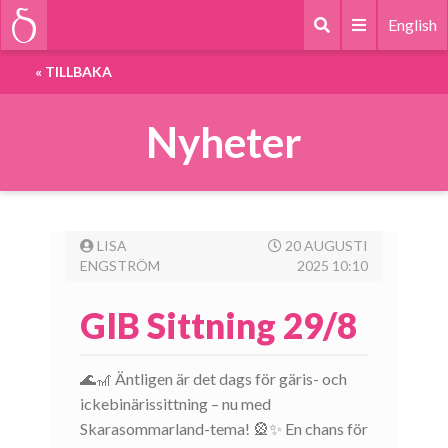
English
«
TILLBAKA
Nyheter
LISA
20 AUGUSTI
ENGSTRÖM
2025 10:10
GIB Sittning 29/8
🌊🎢 Äntligen är det dags för gäris- och
ickebinärissittning – nu med
Skarasommarland-tema! 🎡✨ En chans för