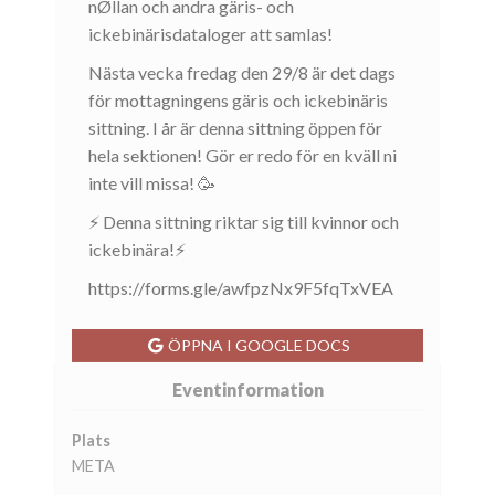
nØllan och andra gäris- och
ickebinärisdataloger att samlas!
Nästa vecka fredag den 29/8 är det dags
för mottagningens gäris och ickebinäris
sittning. I år är denna sittning öppen för
hela sektionen! Gör er redo för en kväll ni
inte vill missa! 🥳
⚡ Denna sittning riktar sig till kvinnor och
ickebinära!⚡
https://forms.gle/awfpzNx9F5fqTxVEA
ÖPPNA I GOOGLE DOCS
Eventinformation
Plats
META