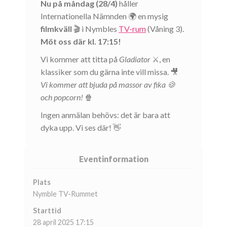
Nu på måndag (28/4)
håller
Internationella Nämnden 🌍 en mysig
filmkväll
🎬 i Nymbles
TV-rum
(Våning 3).
Möt oss där kl. 17:15!
Vi kommer att titta på
Gladiator
⚔️, en
klassiker som du gärna inte vill missa. 🎥
Vi kommer att bjuda på massor av fika 🍪
och popcorn!
🍿
Ingen anmälan behövs: det är bara att
dyka upp. Vi ses där! 👋
Eventinformation
Plats
Nymble TV-Rummet
Starttid
28 april 2025 17:15