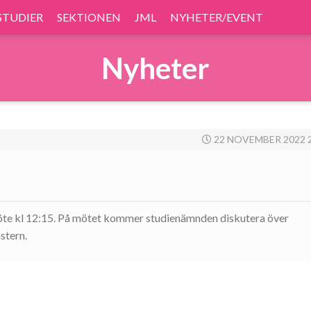
STUDIER
SEKTIONEN
JML
NYHETER/EVENT
Nyheter
22 NOVEMBER 2022 2
e kl 12:15. På mötet kommer studienämnden diskutera över
stern.