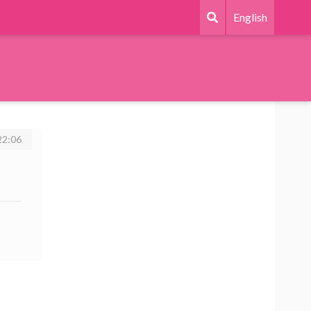
English
2:06