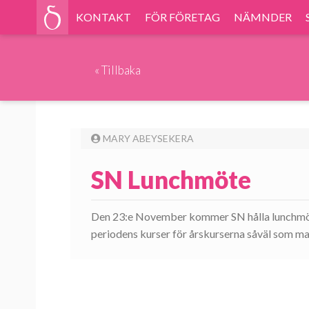
KONTAKT
FÖR FÖRETAG
NÄMNDER
«
Tillbaka
MARY ABEYSEKERA
SN Lunchmöte
Den 23:e November kommer SN hålla lunchmöt
periodens kurser för årskurserna såväl som ma