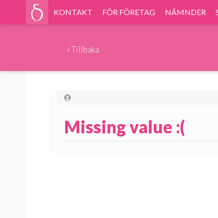
KONTAKT
FÖR FÖRETAG
NÄMNDER
«
Tillbaka
Missing value :(