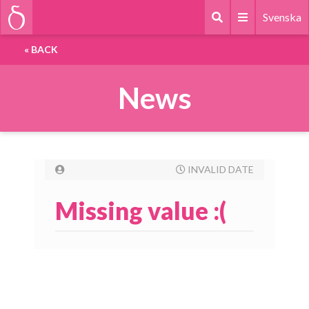
Svenska
«
BACK
News
INVALID DATE
Missing value :(