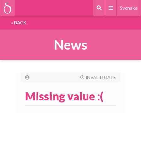
Svenska
«
BACK
News
INVALID DATE
Missing value :(