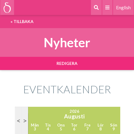
English
«
TILLBAKA
Nyheter
REDIGERA
EVENTKALENDER
2026
Augusti
<
>
Mån
Tis
Ons
Tor
Fre
Lör
Sön
3
4
5
6
7
8
9